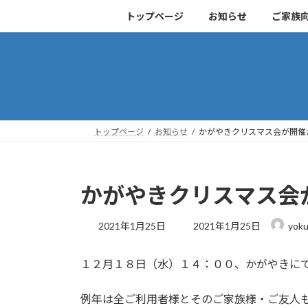
コ
ナ
トップページ
お知らせ
ご家族
ン
ビ
テ
ゲ
ン
ー
ツ
シ
へ
ョ
ス
ン
キ
に
トップページ
お知らせ
かがやきクリスマス会が開催
ッ
移
プ
動
かがやきクリスマス会
最
2021年1月25日
2021年1月25日
yoku
終
更
１２月１８日（水）１４：００、かがやきに
新
日
時
例年は全ご利用者様とそのご家族様・ご友人
: