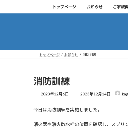
コ
ナ
トップページ
お知らせ
ご家族
ン
ビ
テ
ゲ
ン
ー
ツ
シ
へ
ョ
ス
ン
キ
に
トップページ
お知らせ
消防訓練
ッ
移
プ
動
消防訓練
最
2023年12月6日
2023年12月14日
kag
終
更
今日は消防訓練を実施しました。
新
日
時
消火器や消火散水栓の位置を確認し、スプリ
: