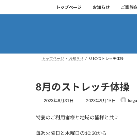
コ
ナ
トップページ
お知らせ
ご家族
ン
ビ
テ
ゲ
ン
ー
ツ
シ
へ
ョ
ス
ン
キ
に
トップページ
お知らせ
8月のストレッチ体操
ッ
移
プ
動
8月のストレッチ体操
最
2023年8月31日
2023年9月15日
kaga
終
更
特養のご利用者様と地域の皆様と共に
新
日
時
毎週火曜日と木曜日の10:30から
: