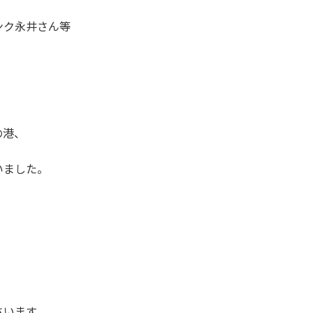
ンク永井さん等
の港、
いました。
さいます。