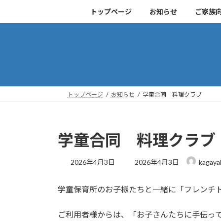
コ
ナ
トップページ
お知らせ
ご家族
ン
ビ
テ
ゲ
ン
ー
ツ
シ
へ
ョ
ス
ン
キ
に
トップページ
お知らせ
学童合同 料理クラブ
ッ
移
プ
動
学童合同 料理クラブ
最
2026年4月3日
2026年4月3日
kagaya
終
更
学童保育所のお子様たちと一緒に「フレンチ
新
日
時
ご利用者様からは、「お子さんたちに手伝っ
: