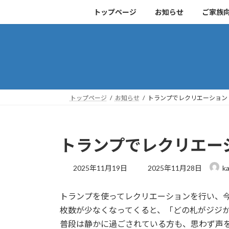
コ
ナ
トップページ
お知らせ
ご家族
ン
ビ
テ
ゲ
ン
ー
ツ
シ
へ
ョ
ス
ン
キ
に
トップページ
お知らせ
トランプでレクリエーション
ッ
移
プ
動
トランプでレクリエー
最
2025年11月19日
2025年11月28日
ka
終
更
トランプを使ってレクリエーションを行い、
新
日
枚数が少なくなってくると、「どの札がジジ
時
普段は静かに過ごされている方も、思わず声
: