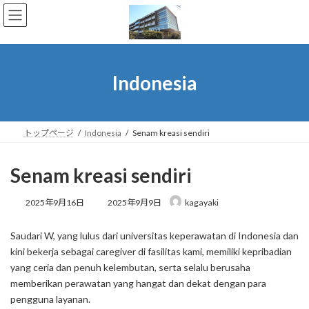
コ
ナ
ン
ビ
テ
ゲ
ン
ー
ツ
シ
へ
ョ
Indonesia
ス
ン
キ
に
ッ
移
プ
動
トップページ
Indonesia
Senam kreasi sendiri
Senam kreasi sendiri
最
2025年9月16日
2025年9月9日
kagayaki
終
更
Saudari W, yang lulus dari universitas keperawatan di Indonesia dan
新
日
kini bekerja sebagai caregiver di fasilitas kami, memiliki kepribadian
時
yang ceria dan penuh kelembutan, serta selalu berusaha
:
memberikan perawatan yang hangat dan dekat dengan para
pengguna layanan.