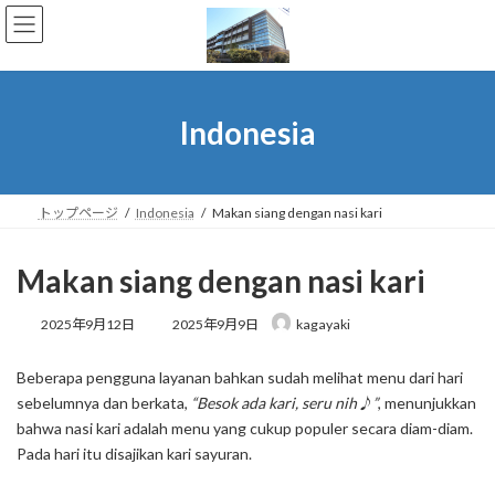
コ
ナ
ン
ビ
テ
ゲ
ン
ー
ツ
シ
へ
ョ
Indonesia
ス
ン
キ
に
ッ
移
プ
動
トップページ
Indonesia
Makan siang dengan nasi kari
Makan siang dengan nasi kari
最
2025年9月12日
2025年9月9日
kagayaki
終
更
Beberapa pengguna layanan bahkan sudah melihat menu dari hari
新
日
sebelumnya dan berkata,
“Besok ada kari, seru nih♪”
, menunjukkan
時
bahwa nasi kari adalah menu yang cukup populer secara diam-diam.
:
Pada hari itu disajikan kari sayuran.