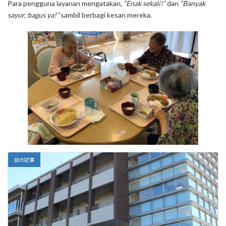
Para pengguna layanan mengatakan,
“Enak sekali!”
dan
“Banyak
sayur, bagus ya!”
sambil berbagi kesan mereka.
前の記事