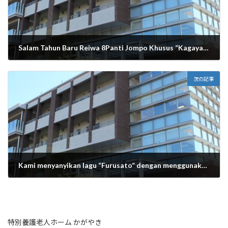
Salam Tahun Baru Reiwa 8Panti Jompo Khusus “Kagayaki”
2026年1月1日
次の記事
Kami menyanyikan lagu “Furusato” dengan menggunakan bahasa isyarat!
2026年1月6日
特別養護老人ホーム かがやき