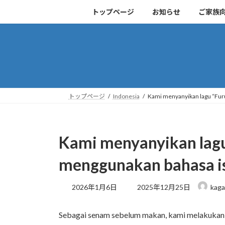
コ
ナ
トップページ
お知らせ
ご家族
ン
ビ
テ
ゲ
ン
ー
ツ
シ
へ
ョ
ス
ン
キ
に
トップページ
Indonesia
Kami menyanyikan lagu “Fur
ッ
移
プ
動
Kami menyanyikan lagu
menggunakan bahasa i
最
2026年1月6日
2025年12月25日
kaga
終
更
Sebagai senam sebelum makan, kami melakukan
新
日