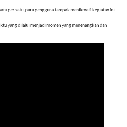
satu per satu, para pengguna tampak menikmati kegiatan ini
ktu yang dilalui menjadi momen yang menenangkan dan