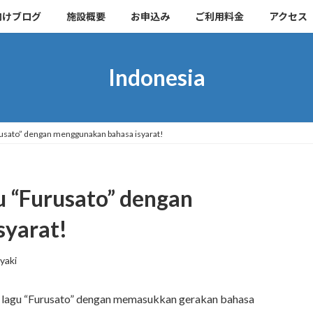
向けブログ
施設概要
お申込み
ご利用料金
アクセス
Indonesia
usato” dengan menggunakan bahasa isyarat!
 “Furusato” dengan
syarat!
yaki
 lagu “Furusato” dengan memasukkan gerakan bahasa