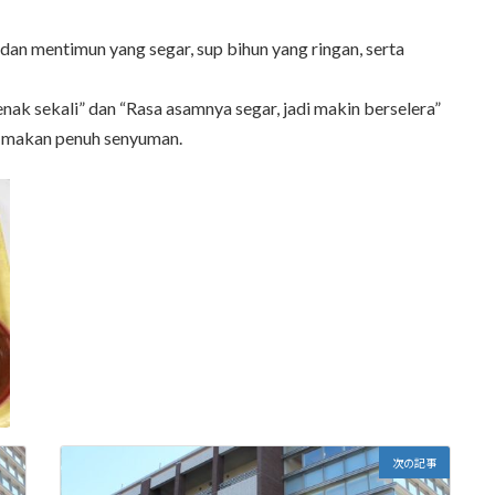
an mentimun yang segar, sup bihun yang ringan, serta
ak sekali” dan “Rasa asamnya segar, jadi makin berselera”
a makan penuh senyuman.
次の記事