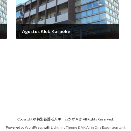
Agustus Klub Karaoke
2025年8月26日
Copyright © 特別養護老人ホームかがやき All Rights Reserved.
Powered by
WordPress
with
Lightning Theme
&
VK All in One Expansion Unit