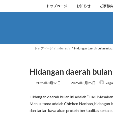
コ
ナ
トップページ
お知らせ
ご家族
ン
ビ
テ
ゲ
ン
ー
ツ
シ
へ
ョ
ス
ン
キ
に
トップページ
Indonesia
Hidangan daerah bulan ini a
ッ
移
プ
動
Hidangan daerah bulan 
最
2025年8月26日
2025年8月25日
kaga
終
更
Hidangan daerah bulan ini adalah “Hari Masakan
新
日
Menu utama adalah Chicken Nanban, hidangan kh
時
dan tartar, kaya akan protein berkualitas serta
: