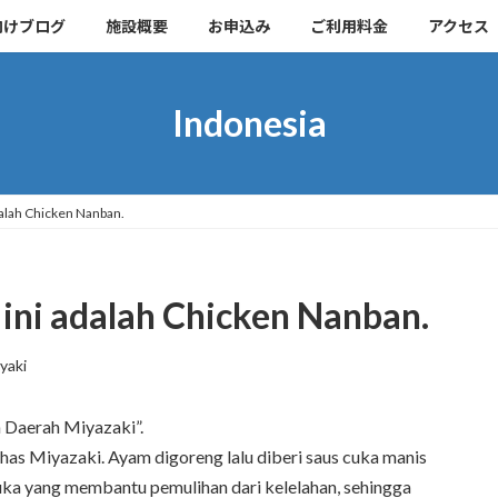
向けブログ
施設概要
お申込み
ご利用料金
アクセス
Indonesia
dalah Chicken Nanban.
ini adalah Chicken Nanban.
yaki
 Daerah Miyazaki”.
as Miyazaki. Ayam digoreng lalu diberi saus cuka manis
 cuka yang membantu pemulihan dari kelelahan, sehingga