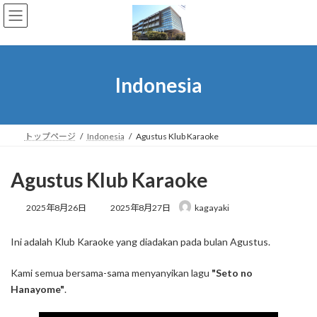
コ
ナ
ン
ビ
テ
ゲ
ン
ー
ツ
シ
へ
ョ
Indonesia
ス
ン
キ
に
ッ
移
プ
動
トップページ
Indonesia
Agustus Klub Karaoke
Agustus Klub Karaoke
最
2025年8月26日
2025年8月27日
kagayaki
終
更
Ini adalah Klub Karaoke yang diadakan pada bulan Agustus.
新
日
時
Kami semua bersama-sama menyanyikan lagu
"Seto no
:
Hanayome"
.