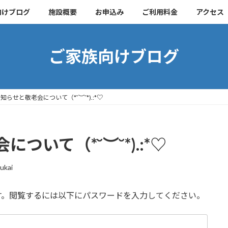
向けブログ
施設概要
お申込み
ご利用料金
アクセス
ご家族向けブログ
知らせと敬老会について（*˘︶˘*).:*♡
いて（*˘︶˘*).:*♡
ukai
す。閲覧するには以下にパスワードを入力してください。