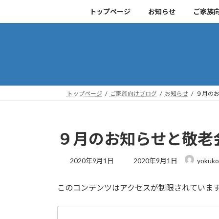
コ
ナ
トップページ
お知らせ
ご家族
ン
ビ
テ
ゲ
ン
ー
ツ
シ
へ
ョ
ス
ン
キ
に
トップページ
ご家族向けブログ
お知らせ
９月のお
ッ
移
プ
動
９月のお知らせと敬老会につ
最
2020年9月1日
2020年9月1日
yokuko
終
更
このコンテンツはアクセスが制限されていま
新
日
時
: