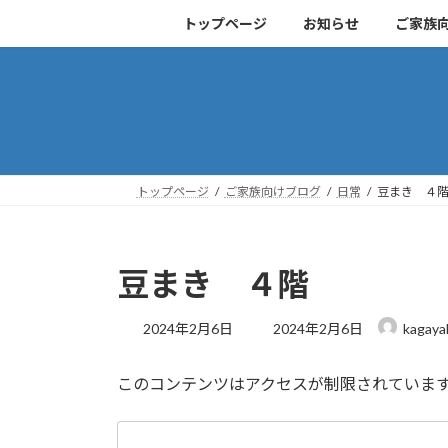
コ
ナ
トップページ
お知らせ
ご家族
ン
ビ
テ
ゲ
ン
ー
ツ
シ
へ
ョ
ス
ン
キ
に
トップページ
ご家族向けブログ
日常
豆まき ４
ッ
移
プ
動
豆まき ４階
最
2024年2月6日
2024年2月6日
kagaya
終
更
このコンテンツはアクセスが制限されていま
新
日
時
: