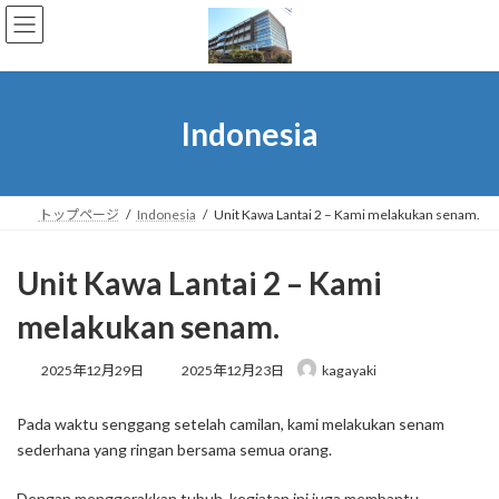
コ
ナ
ン
ビ
テ
ゲ
ン
ー
ツ
シ
へ
ョ
Indonesia
ス
ン
キ
に
ッ
移
プ
動
トップページ
Indonesia
Unit Kawa Lantai 2 – Kami melakukan senam.
Unit Kawa Lantai 2 – Kami
melakukan senam.
最
2025年12月29日
2025年12月23日
kagayaki
終
更
Pada waktu senggang setelah camilan, kami melakukan senam
新
日
sederhana yang ringan bersama semua orang.
時
:
Dengan menggerakkan tubuh, kegiatan ini juga membantu