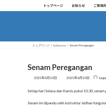
コ
ナ
トップページ
お知らせ
ご家族
ン
ビ
テ
ゲ
ン
ー
ツ
シ
へ
ョ
ス
ン
キ
に
トップページ
Indonesia
Senam Peregangan
ッ
移
プ
動
Senam Peregangan
最
2025年6月10日
2025年6月10日
kaga
終
更
Setiap hari Selasa dan Kamis pukul 10.30, senam
新
日
時
Senam ini dipandu oleh instruktur latihan fungsio
: