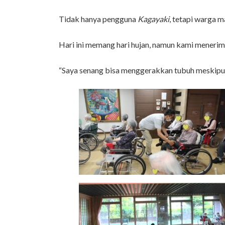
Tidak hanya pengguna
Kagayaki
, tetapi warga m
Hari ini memang hari hujan, namun kami menerim
“Saya senang bisa menggerakkan tubuh meskipun 