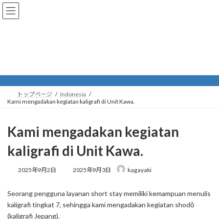
コ
ナ
ン
ビ
テ
ゲ
ン
ー
ツ
シ
へ
ョ
Indonesia
ス
ン
キ
に
ッ
移
プ
動
トップページ
Indonesia
Kami mengadakan kegiatan kaligrafi di Unit Kawa.
Kami mengadakan kegiatan
kaligrafi di Unit Kawa.
最
2025年9月2日
2025年9月3日
kagayaki
終
更
Seorang pengguna layanan short stay memiliki kemampuan menulis
新
日
kaligrafi tingkat 7, sehingga kami mengadakan kegiatan shodō
時
(kaligrafi Jepang).